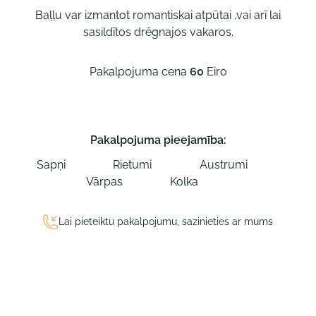
Baļļu var izmantot romantiskai atpūtai ,vai arī lai
sasildītos drēgnajos vakaros.
Pakalpojuma cena
60
Eiro
Pakalpojuma pieejamība:
Sapņi
Rietumi
Austrumi
Vārpas
Kolka
Lai pieteiktu pakalpojumu, sazinieties ar mums