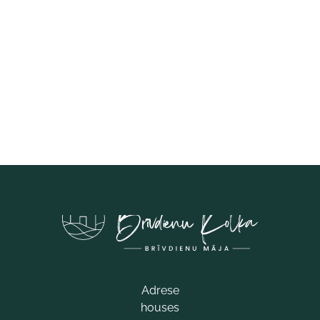
Adrese
houses