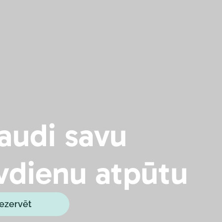
audi savu
vdienu atpūtu
ezervēt