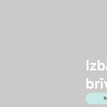
Izb
brī
R