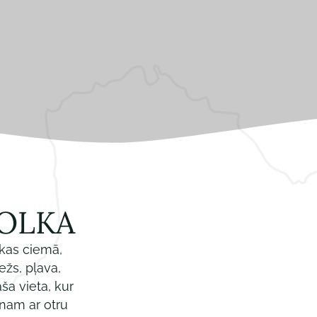
KOLKA
kas ciemā,
žs, pļava,
ša vieta, kur
enam ar otru