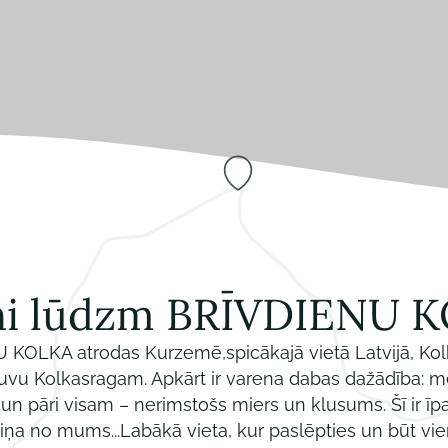
ni lūdzm BRĪVDIENU 
 KOLKA atrodas Kurzemē,spicākajā vietā Latvijā, Kol
uvu Kolkasragam. Apkārt ir varena dabas dažādība: me
 un pāri visam – nerimstošs miers un klusums. Šī ir īpa
daļiņa no mums...Labākā vieta, kur paslēpties un būt vi