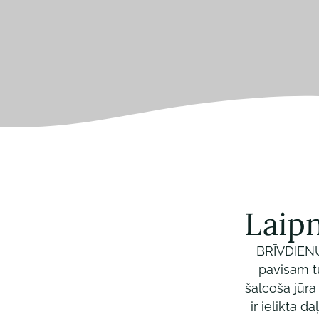
Laip
BRĪVDIENU
pavisam t
šalcoša jūra
ir ielikta 