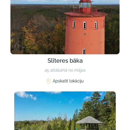
Slīteres bāka
25 attālumā no mājas
Apskatīt lokāciju