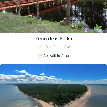
Zēņu dīķis Kolkā
3.2 attālumā no mājas
Apskatīt lokāciju