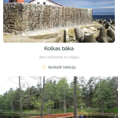
Kolkas bāka
2km attālumā no mājas
Apskatīt lokāciju