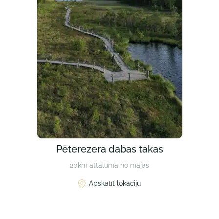
Pēterezera dabas takas
20km attālumā no mājas
Apskatīt lokāciju