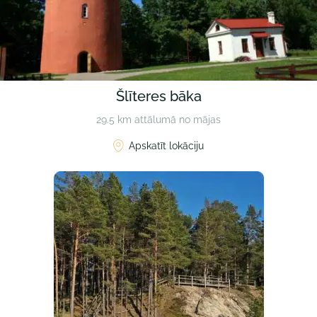
Šlīteres bāka
29.5 km attālumā no mājas
Apskatīt lokāciju