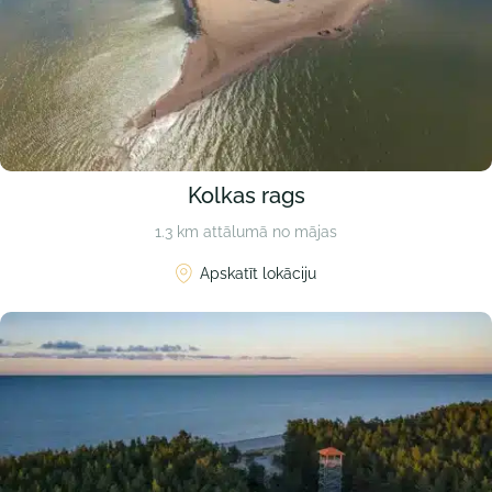
Kolkas rags
1.3 km attālumā no mājas
Apskatīt lokāciju