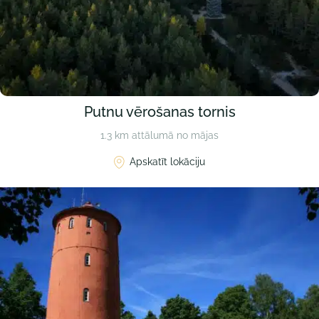
Putnu vērošanas tornis
1.3 km attālumā no mājas
Apskatīt lokāciju