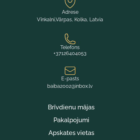
Adrese
Vīnkalni,Vārpas, Kolka, Latvia
Telefons
+37126404053
E-pasts
baiba2002@inbox.lv
Brīvdienu mājas
Pakalpojumi
Apskates vietas