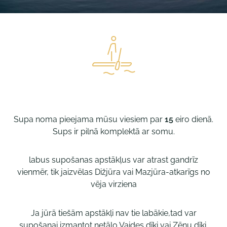
Supa noma pieejama mūsu viesiem par
15
eiro dienā.
Sups ir pilnā komplektā ar somu.
labus supošanas apstākļus var atrast gandrīz
vienmēr, tik jaizvēlas Dižjūra vai Mazjūra-atkarīgs no
vēja virziena
Ja jūrā tiešām apstākļi nav tie labākie,tad var
supošanai izmantot netālo Vaides dīķi vai Zēnu dīķi.