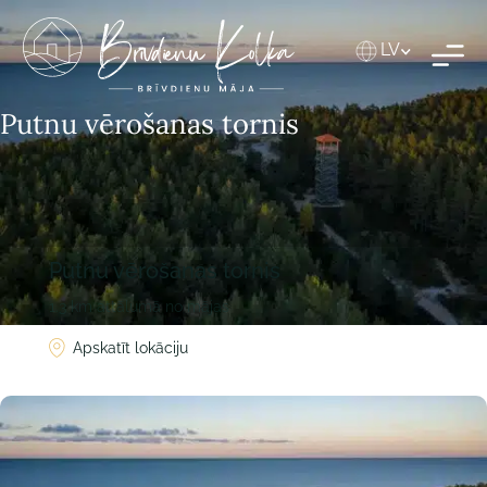
LV
Putnu vērošanas tornis
Putnu vērošanas tornis
1.3 km attālumā no mājas
Apskatīt lokāciju