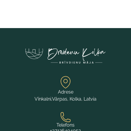
Adrese
Vīnkalni,Vārpas, Kolka, Latvia
Telefons
+37126404053