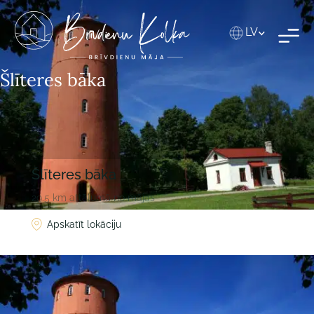
LV
Šlīteres bāka
Šlīteres bāka
29.5 km attālumā no mājas
Apskatīt lokāciju