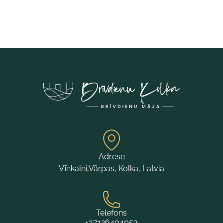
Adrese
Vīnkalni,Vārpas, Kolka, Latvia
Telefons
+37126404053